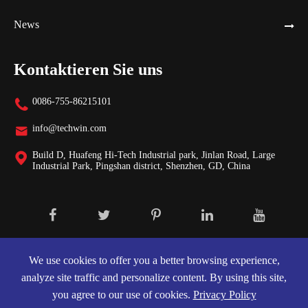
News
Kontaktieren Sie uns
0086-755-86215101

info@techwin.com

Build D, Huafeng Hi-Tech Industrial park, Jinlan Road, Large

Industrial Park, Pingshan district, Shenzhen, GD, China
Urheberrecht ©
Shenzhen Techwin Lightning Technologies Co., Ltd.
Alle Rechte vorbehalten.
We use cookies to offer you a better browsing experience,
analyze site traffic and personalize content. By using this site,
Sitemap
|
Datenschutzerklärung
you agree to our use of cookies.
Privacy Policy