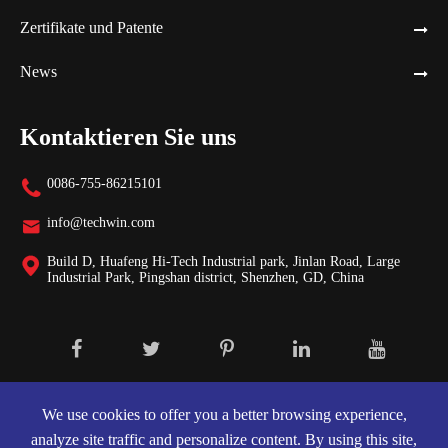
Zertifikate und Patente
News
Kontaktieren Sie uns
0086-755-86215101

info@techwin.com

Build D, Huafeng Hi-Tech Industrial park, Jinlan Road, Large

Industrial Park, Pingshan district, Shenzhen, GD, China
Urheberrecht ©
Shenzhen Techwin Lightning Technologies Co., Ltd.
Alle Rechte vorbehalten.
We use cookies to offer you a better browsing experience,
analyze site traffic and personalize content. By using this site,
Sitemap
|
Datenschutzerklärung