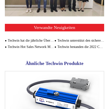
Verwandte Neuigkeiten
Techwin hat die jährliche Überwachung und Prüfung des ISO-Managementsystems erfolgreich bestanden
Techwin unterstützt den sicheren Betrieb des Überwachungssystems der Shenzhen Universidad
Techwin Hot Sales Network Modell Produkte zugeschnitten für Xiamen Metro
Techwin bestanden die 2022 CQC China Quality System Certification Annual Review
Ähnliche Techwin Produkte